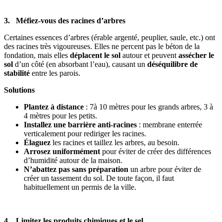
3. Méfiez-vous des racines d’arbres
Certaines essences d’arbres (érable argenté, peuplier, saule, etc.) ont
des racines très vigoureuses. Elles ne percent pas le béton de la
fondation, mais elles
déplacent le sol
autour et peuvent
assécher le
sol
d’un côté (en absorbant l’eau), causant un
déséquilibre de
stabilité
entre les parois.
Solutions
Plantez à distance
: 7à 10 mètres pour les grands arbres, 3 à
4 mètres pour les petits.
Installez une barrière anti-racines
: membrane enterrée
verticalement pour rediriger les racines.
Élaguez
les racines et taillez les arbres, au besoin.
Arrosez uniformément
pour éviter de créer des différences
d’humidité autour de la maison.
N’abattez pas sans préparation
un arbre pour éviter
de
créer un tassement du sol. De toute façon, il faut
habituellement un permis de la ville.
4. Limitez les produits chimiques et le sel