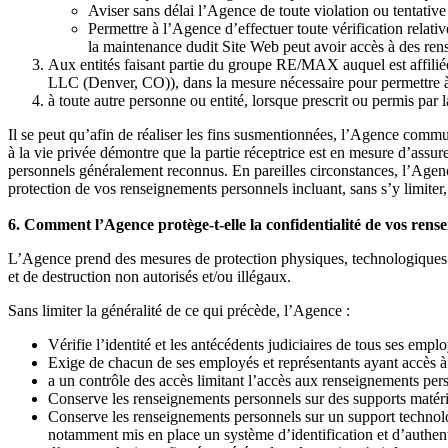
Aviser sans délai l’Agence de toute violation ou tentativ
Permettre à l’Agence d’effectuer toute vérification relat
la maintenance dudit Site Web peut avoir accès à des rens
Aux entités faisant partie du groupe RE/MAX auquel est aff
LLC (Denver, CO)), dans la mesure nécessaire pour permettre à ce
à toute autre personne ou entité, lorsque prescrit ou permis par
Il se peut qu’afin de réaliser les fins susmentionnées, l’Agence comm
à la vie privée démontre que la partie réceptrice est en mesure d’ass
personnels généralement reconnus. En pareilles circonstances, l’Agen
protection de vos renseignements personnels incluant, sans s’y limiter,
6. Comment l’Agence protège-t-elle la confidentialité de vos rens
L’Agence prend des mesures de protection physiques, technologiques e
et de destruction non autorisés et/ou illégaux.
Sans limiter la généralité de ce qui précède, l’Agence :
Vérifie l’identité et les antécédents judiciaires de tous ses emplo
Exige de chacun de ses employés et représentants ayant accès à
a un contrôle des accès limitant l’accès aux renseignements per
Conserve les renseignements personnels sur des supports matérie
Conserve les renseignements personnels sur un support technolog
notamment mis en place un système d’identification et d’authenti