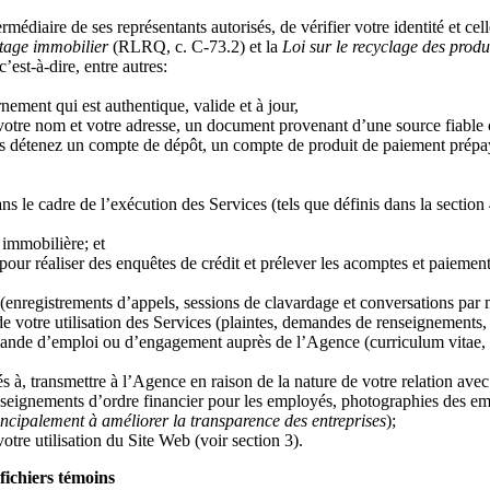
édiaire de ses représentants autorisés, de vérifier votre identité et cel
rtage immobilier
(RLRQ, c. C-73.2) et la
Loi sur le recyclage des produi
’est-à-dire, entre autres:
ement qui est authentique, valide et à jour,
tre nom et votre adresse, un document provenant d’une source fiable 
 détenez un compte de dépôt, un compte de produit de paiement prépayé
 cadre de l’exécution des Services (tels que définis dans la section 4 
 immobilière; et
 pour réaliser des enquêtes de crédit et prélever les acomptes et paieme
enregistrements d’appels, sessions de clavardage et conversations par
e votre utilisation des Services (plaintes, demandes de renseignements,
nde d’emploi ou d’engagement auprès de l’Agence (curriculum vitae, ren
 à, transmettre à l’Agence en raison de la nature de votre relation avec
seignements d’ordre financier pour les employés, photographies des emp
incipalement à améliorer la transparence des entreprises
);
tre utilisation du Site Web (voir section 3).
fichiers témoins