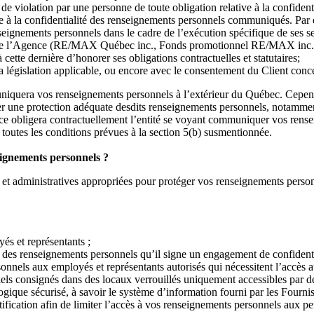
e de violation par une personne de toute obligation relative à la confid
ive à la confidentialité des renseignements personnels communiqués. Par 
eignements personnels dans le cadre de l’exécution spécifique de ses ser
iliée l’Agence (RE/MAX Québec inc., Fonds promotionnel RE/MAX inc
tte dernière d’honorer ses obligations contractuelles et statutaires;
 la législation applicable, ou encore avec le consentement du Client con
uniquera vos renseignements personnels à l’extérieur du Québec. Cependa
urer une protection adéquate desdits renseignements personnels, notamme
ce obligera contractuellement l’entité se voyant communiquer vos rensei
 toutes les conditions prévues à la section 5(b) susmentionnée.
eignements personnels ?
t administratives appropriées pour protéger vos renseignements personn
yés et représentants ;
 des renseignements personnels qu’il signe un engagement de confidentia
sonnels aux employés et représentants autorisés qui nécessitent l’accès
ls consignés dans des locaux verrouillés uniquement accessibles par de
ique sécurisé, à savoir le système d’information fourni par les Fournis
fication afin de limiter l’accès à vos renseignements personnels aux pe