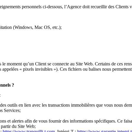
seignements personnels ci-dessous, l’Agence doit recueillir des Clients v
loitation (Windows, Mac OS, etc.);
 le moment qu’un Client se connecte au Site Web. Certains de ces rensei
s appelées « pixels invisibles »). Ces fichiers ou balises nous permette
onnels ?
:
des outils en lien avec les transactions immobilières que vous nous dem
os Services;
tions et alertes afin de vous fournir des informations spécifiques. Ce fa
à partir du Site Web;
 :
https://www.tranquilli-t.com
, Intégri-T :
https://www.garantie-integri-