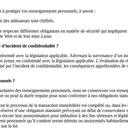
t à protéger vos renseignements personnels, à savoir :
des utilisateurs sont chiffrés;
e respecter différentes obligations en matière de sécurité qui impliquen
te Web et de leur mise à jour.
 d’incident de confidentialité ?
onformité avec la législation applicable. Advenant la survenance d’un in
 aviser, en conformité avec la législation applicable. L’évaluation du r
é par l’incident de confidentialité, les conséquences appréhendées de son u
onnels ?
ritaires des renseignements personnels, nous ne conservons vos rensei
ue ou pour la durée requise pour nous conformer à nos obligations statut
tout le processus de la transaction immobilière est complété ou, dans l
s réserve d’une obligation statutaire prévoyant un délai de conservation 
 encore leur anonymisation pour utilisation à des fins sérieuses et légi
s personnels qu’il contient seront détruits ou anonymisés habituellement
par la loi.