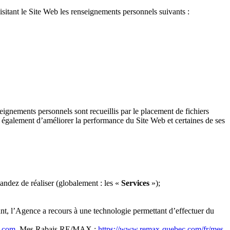
isitant le Site Web les renseignements personnels suivants :
gnements personnels sont recueillis par le placement de fichiers
nt également d’améliorer la performance du Site Web et certaines de ses
andez de réaliser (globalement : les «
Services
»);
isant, l’Agence a recours à une technologie permettant d’effectuer du
t.com
, Mes Rabais RE/MAX :
https://www.remax-quebec.com/fr/mes-