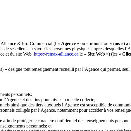
X Alliance & Pro-Commercial (l’«
Agence
» ou «
nous
» ou «
nos
») a 
s de ses clients, à savoir les personnes physiques auprès desquelles l’
ence et du site Web
https://remax-alliance.ca
le «
Site Web
») (les «
Clie
s) » désigne tout renseignement recueilli par l’Agence qui permet, seul
ements personnels;
r l’Agence et des fins poursuivies par cette collecte;
onnels ainsi que des tiers auxquels l’Agence est susceptible de communi
ersonnels colligés par l’Agence, notamment pour accéder à vos renseig
e afin de protéger le caractère confidentiel des renseignements personne
renseignements personnels; et