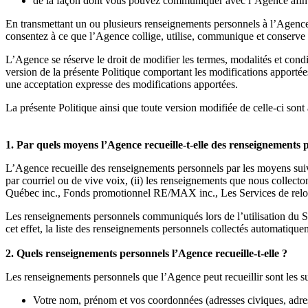
de la façon dont vous pouvez communiquer avec l’Agence afin d’
En transmettant un ou plusieurs renseignements personnels à l’Agence p
consentez à ce que l’Agence collige, utilise, communique et conserve
L’Agence se réserve le droit de modifier les termes, modalités et cond
version de la présente Politique comportant les modifications apportées.
une acceptation expresse des modifications apportées.
La présente Politique ainsi que toute version modifiée de celle-ci sont 
1. Par quels moyens l’Agence recueille-t-elle des renseignements 
L’Agence recueille des renseignements personnels par les moyens suivan
par courriel ou de vive voix, (ii) les renseignements que nous colle
Québec inc., Fonds promotionnel RE/MAX inc., Les Services de relo
Les renseignements personnels communiqués lors de l’utilisation du 
cet effet, la liste des renseignements personnels collectés automatiquem
2. Quels renseignements personnels l’Agence recueille-t-elle ?
Les renseignements personnels que l’Agence peut recueillir sont les su
Votre nom, prénom et vos coordonnées (adresses civiques, adre