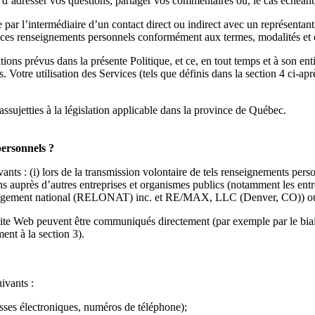
adresser vos questions, partager vos commentaires ou, le cas échéant, f
ar l’intermédiaire d’un contact direct ou indirect avec un représentant
 ces renseignements personnels conformément aux termes, modalités et c
itions prévus dans la présente Politique, et ce, en tout temps et à son 
 Votre utilisation des Services (tels que définis dans la section 4 ci-apr
assujetties à la législation applicable dans la province de Québec.
personnels ?
ts : (i) lors de la transmission volontaire de tels renseignements pers
ctons auprès d’autres entreprises et organismes publics (notamment le
gement national (RELONAT) inc. et RE/MAX, LLC (Denver, CO)) ou (iii
Site Web peuvent être communiqués directement (par exemple par le bia
ent à la section 3).
ivants :
sses électroniques, numéros de téléphone);