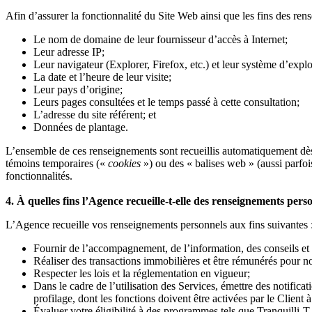
Afin d’assurer la fonctionnalité du Site Web ainsi que les fins des ren
Le nom de domaine de leur fournisseur d’accès à Internet;
Leur adresse IP;
Leur navigateur (Explorer, Firefox, etc.) et leur système d’exp
La date et l’heure de leur visite;
Leur pays d’origine;
Leurs pages consultées et le temps passé à cette consultation;
L’adresse du site référent; et
Données de plantage.
L’ensemble de ces renseignements sont recueillis automatiquement dès
témoins temporaires («
cookies
») ou des « balises web » (aussi parfoi
fonctionnalités.
4. À quelles fins l’Agence recueille-t-elle des renseignements pers
L’Agence recueille vos renseignements personnels aux fins suivantes 
Fournir de l’accompagnement, de l’information, des conseils et 
Réaliser des transactions immobilières et être rémunérés pour n
Respecter les lois et la réglementation en vigueur;
Dans le cadre de l’utilisation des Services, émettre des notifica
profilage, dont les fonctions doivent être activées par le Client 
Évaluer votre éligibilité à des programmes tels que Tranquilli-T